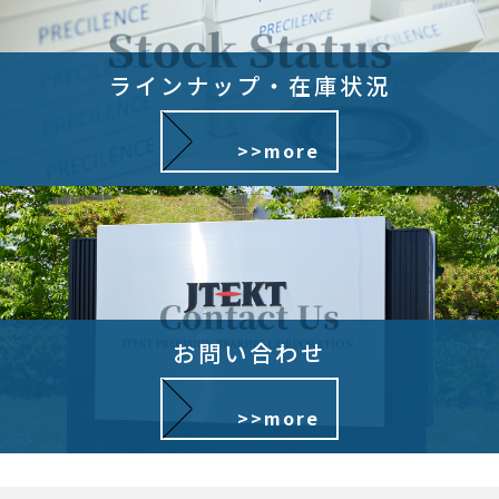
したり必要に応じて連絡したりするため，氏名や住
所などの連絡先情報を利用する目的
（3）ユーザーの本人確認を行うために，氏名，生
年月日，住所，電話番号，銀行口座番号，クレジッ
ラインナップ・在庫状況
トカード番号，運転免許証番号，配達証明付き郵便
の到達結果などの情報を利用する目的
>>more
（4）ユーザーに代金を請求するために，購入され
た商品名や数量，利用されたサービスの種類や期
間，回数，請求金額，氏名，住所，銀行口座番号や
クレジットカード番号などの支払に関する情報など
を利用する目的
（5）ユーザーが簡便にデータを入力できるように
するために，当社に登録されている情報を入力画面
に表示させたり，ユーザーのご指示に基づいて他の
お問い合わせ
サービスなど（提携先が提供するものも含みます）
に転送したりする目的
>>more
（6）代金の支払を遅滞したり第三者に損害を発生
させたりするなど，本サービスの利用規約に違反し
たユーザーや，不正・不当な目的でサービスを利用