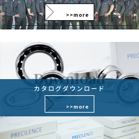
す。以下，｢提携先｣といいます。）などから収集することがあります。
>>more
2.当社は，ユーザーについて，利用したサービスやソフトウエア，購入し
た商品，閲覧したページや広告の履歴，検索した検索キーワード，利用日
時，利用方法，利用環境（携帯端末を通じてご利用の場合の当該端末の通
信状態，利用に際しての各種設定情報なども含みます），IPアドレス，ク
ッキー情報，位置情報，端末の個体識別情報などの履歴情報および特性情
報を，ユーザーが当社や提携先のサービスを利用しまたはページを閲覧す
る際に収集します。
第３条（個人情報を収集・利用する目的）
当社が個人情報を収集・利用する目的は，以下のとおりです。
（1）ユーザーに自分の登録情報の閲覧や修正，利
カタログダウンロード
用状況の閲覧を行っていただくために，氏名，住
所，連絡先，支払方法などの登録情報，利用された
>>more
サービスや購入された商品，およびそれらの代金な
どに関する情報を表示する目的
（2）ユーザーにお知らせや連絡をするためにメー
ルアドレスを利用する場合やユーザーに商品を送付